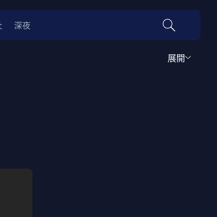
社
深夜
展開
運動
家庭
音樂歌舞
動畫
紀錄
傳記
經典老片
情
0年代
70年代
動漫改編
國際影展專區
名偵探柯南系列
吉卜力