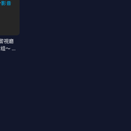
警視廳
案组〜 第