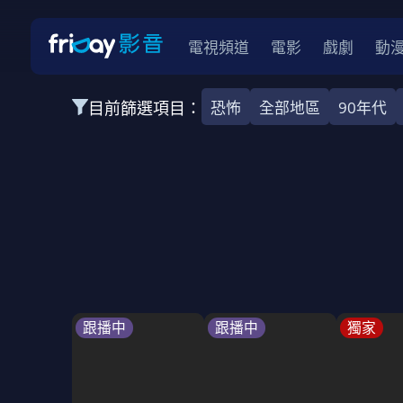
電視頻道
電影
戲劇
動
目前篩選項目：
恐怖
全部地區
90年代
全部類型
韓影
動作
劇情
愛情
科幻
全部地區
韓國
美國
泰國
日本
台灣
2026
2025
2024
2023
202
全部年份
全部標籤
警匪片
槍戰
婚外情
校園
古
跟播中
跟播中
獨家
全部方案
免費
影劇
單次付費
用券
數