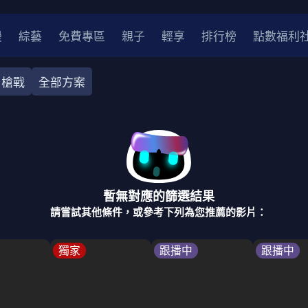
漫
綜藝
免費專區
親子
輕享
排行榜
點數福利
槍戰
全部方案
奇幻
犯罪
冒險
驚悚
恐怖
災難
戰爭
喜劇
中國
香港
法國
其他
暫無對應的篩選結果
2
2021
2020
2010-2019
2000年代
90年代
8
請嘗試其他條件，或參考下列為您推薦的影片：
LGBTQ
裝
醫生
警察
浪漫
溫馨
懸疑
小說改編
獨家
跟播中
跟播中
4K
位珍藏
霹靂