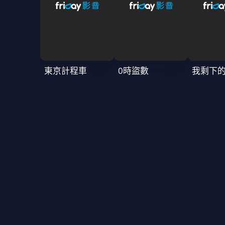
東京計程車
0時盜數
我剩下