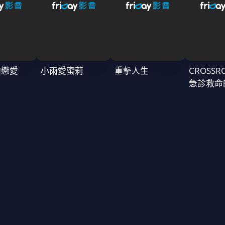
的戀愛
小雨愛蜜莉
重擊人生
CROSSR
急診救命
～