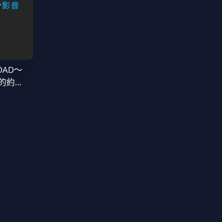
OAD～
的約定