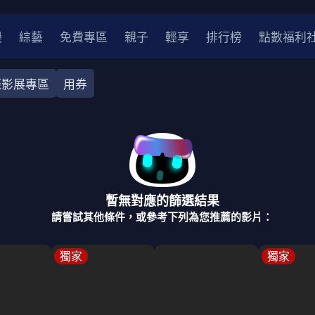
漫
綜藝
免費專區
親子
輕享
排行榜
點數福利
際影展專區
用券
奇幻
犯罪
冒險
驚悚
恐怖
災難
戰爭
喜劇
中國
香港
法國
其他
暫無對應的篩選結果
2
2021
2020
2010-2019
2000年代
90年代
8
請嘗試其他條件，或參考下列為您推薦的影片：
LGBTQ
裝
醫生
警察
浪漫
溫馨
懸疑
小說改編
獨家
獨家
4K
位珍藏
霹靂