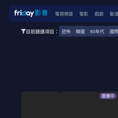
電視頻道
電影
戲劇
動
目前篩選項目：
恐怖
韓國
80年代
國
全部類型
韓影
動作
劇情
愛情
科幻
全部地區
韓國
美國
泰國
日本
台灣
2026
2025
2024
2023
202
全部年份
全部標籤
警匪片
槍戰
婚外情
校園
古
跟播中
全部方案
免費
影劇
單次付費
用券
數