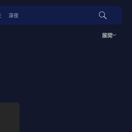
社
深夜
展開
運動
家庭
音樂歌舞
動畫
紀錄
傳記
經典老片
情
0年代
70年代
動漫改編
國際影展專區
名偵探柯南系列
吉卜力