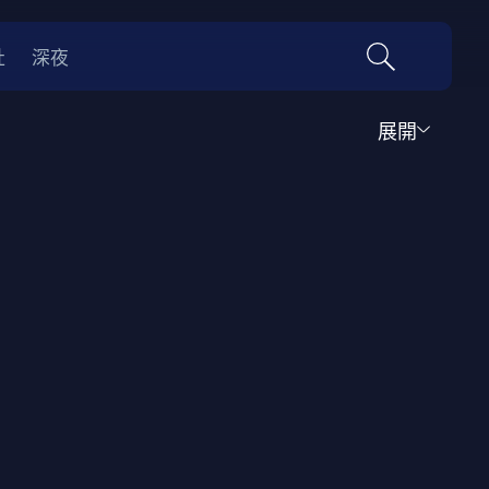
社
深夜
展開
運動
家庭
音樂歌舞
動畫
紀錄
傳記
經典老片
情
0年代
70年代
動漫改編
國際影展專區
名偵探柯南系列
吉卜力