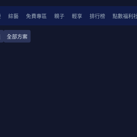
漫
綜藝
免費專區
親子
輕享
排行榜
點數福利
裝
全部方案
奇幻
犯罪
冒險
驚悚
恐怖
災難
戰爭
喜劇
中國
香港
法國
其他
2
2021
2020
2010-2019
2000年代
90年代
8
LGBTQ
裝
醫生
警察
浪漫
溫馨
懸疑
小說改編
4K
位珍藏
霹靂