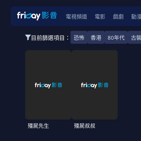
電視頻道
電影
戲劇
動
目前篩選項目：
恐怖
香港
80年代
古
全部類型
韓影
動作
劇情
愛情
科幻
全部地區
韓國
美國
泰國
日本
台灣
2026
2025
2024
2023
202
全部年份
全部標籤
警匪片
槍戰
婚外情
校園
古
殭屍先生
殭屍叔叔
全部方案
免費
影劇
單次付費
用券
數