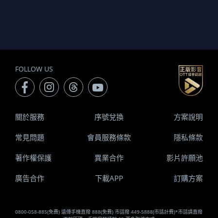
FOLLOW US
關於服務
序號兌換
方案說明
常見問題
會員服務條款
隱私條款
著作權保護
異業合作
影片許願池
廣告合作
下載APP
訂購方案
0800-058-885(免費) 遠傳手機直撥 888(免費) 市話撥 449-5888(市話計費)*市話請直撥