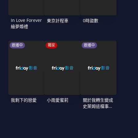
In Love Forever
東京計程車
0時盜數
繪夢婚禮
跟播中
獨家
跟播中
我剩下的戀愛
小雨愛蜜莉
關於我轉生變成
史萊姆這檔事
第4季