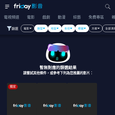
電視頻道
電影
戲劇
動漫
綜藝
免費專區
篩選
電影
類型
地區
年份
標籤
方案
全部清
暫無對應的篩選結果
請嘗試其他條件，或參考下列為您推薦的影片：
獨家