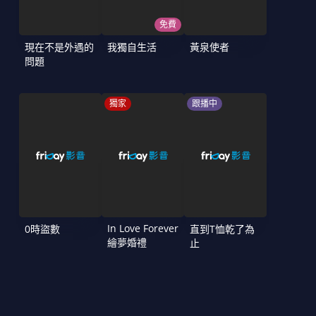
免費
現在不是外遇的
我獨自生活
黃泉使者
問題
獨家
跟播中
In Love Forever
0時盜數
直到T恤乾了為
繪夢婚禮
止