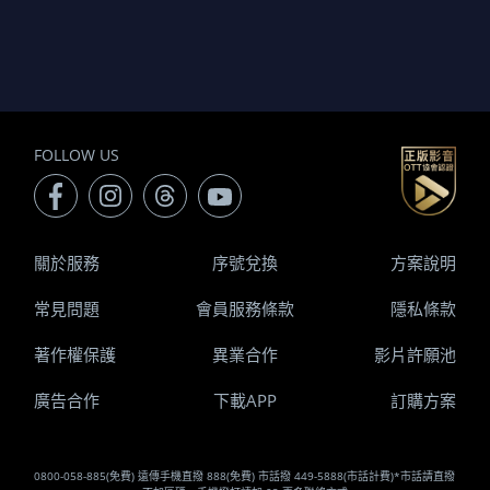
FOLLOW US
關於服務
序號兌換
方案說明
常見問題
會員服務條款
隱私條款
著作權保護
異業合作
影片許願池
廣告合作
下載APP
訂購方案
0800-058-885(免費) 遠傳手機直撥 888(免費) 市話撥 449-5888(市話計費)*市話請直撥