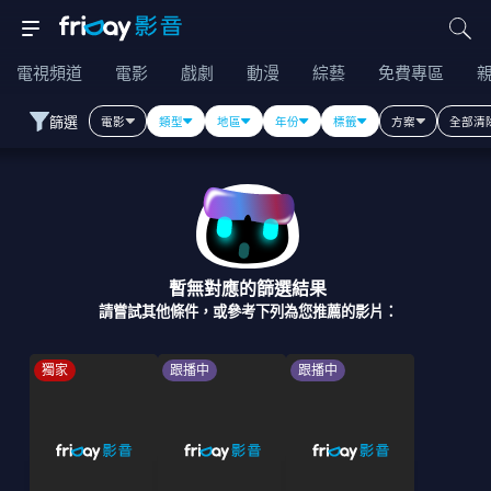
電視頻道
電影
戲劇
動漫
綜藝
免費專區
篩選
電影
類型
地區
年份
標籤
方案
全部清
暫無對應的篩選結果
請嘗試其他條件，或參考下列為您推薦的影片：
獨家
跟播中
跟播中