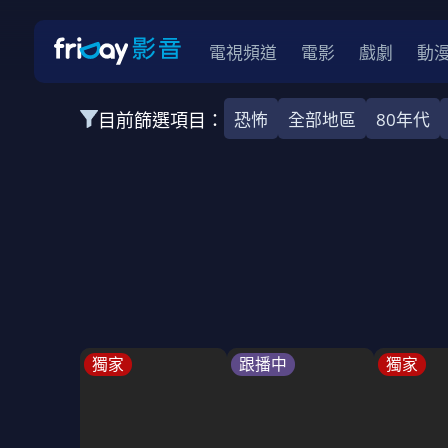
電視頻道
電影
戲劇
動
目前篩選項目：
恐怖
全部地區
80年代
全部類型
韓影
動作
劇情
愛情
科幻
全部地區
韓國
美國
泰國
日本
台灣
2026
2025
2024
2023
202
全部年份
全部標籤
警匪片
槍戰
婚外情
校園
古
獨家
跟播中
獨家
全部方案
免費
影劇
單次付費
用券
數