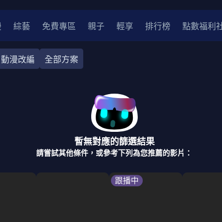
漫
綜藝
免費專區
親子
輕享
排行榜
點數福利
動漫改編
全部方案
奇幻
犯罪
冒險
驚悚
恐怖
災難
戰爭
喜劇
中國
香港
法國
其他
暫無對應的篩選結果
2
2021
2020
2010-2019
2000年代
90年代
8
請嘗試其他條件，或參考下列為您推薦的影片：
LGBTQ
裝
醫生
警察
浪漫
溫馨
懸疑
小說改編
跟播中
4K
位珍藏
霹靂