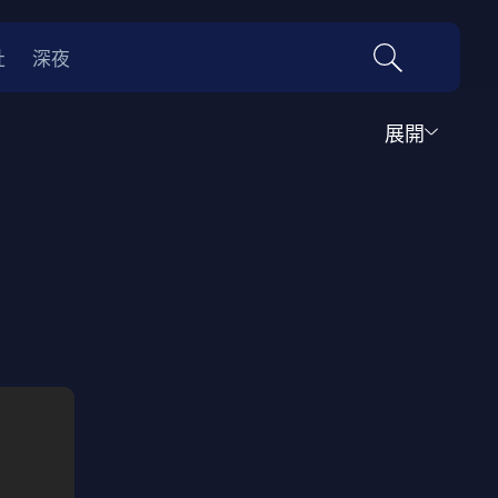
社
深夜
展開
運動
家庭
音樂歌舞
動畫
紀錄
傳記
經典老片
情
0年代
70年代
動漫改編
國際影展專區
名偵探柯南系列
吉卜力