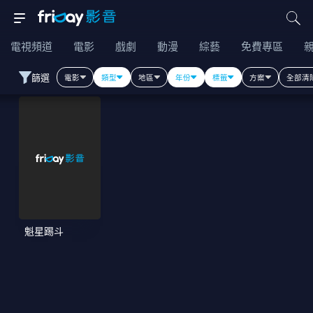
電視頻道
電影
戲劇
動漫
綜藝
免費專區
篩選
電影
類型
地區
年份
標籤
方案
全部清
魁星踢斗