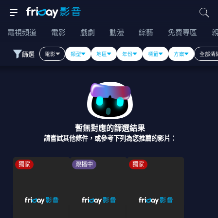
電視頻道
電影
戲劇
動漫
綜藝
免費專區
篩選
電影
類型
地區
年份
標籤
方案
全部清
暫無對應的篩選結果
請嘗試其他條件，或參考下列為您推薦的影片：
獨家
跟播中
獨家