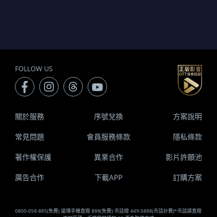
FOLLOW US
關於服務
序號兌換
方案說明
常見問題
會員服務條款
隱私條款
著作權保護
異業合作
影片許願池
廣告合作
下載APP
訂購方案
0800-058-885(免費) 遠傳手機直撥 888(免費) 市話撥 449-5888(市話計費)*市話請直撥