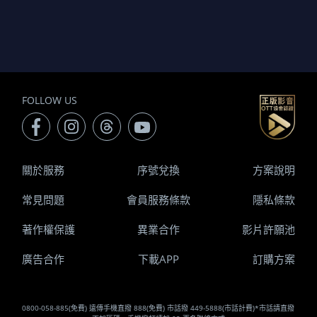
FOLLOW US
關於服務
序號兌換
方案說明
常見問題
會員服務條款
隱私條款
著作權保護
異業合作
影片許願池
廣告合作
下載APP
訂購方案
0800-058-885(免費) 遠傳手機直撥 888(免費) 市話撥 449-5888(市話計費)*市話請直撥