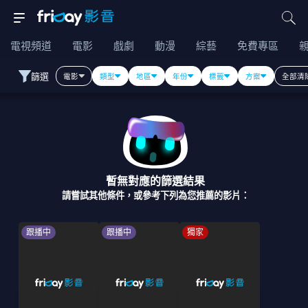
電視頻道
電影
戲劇
動漫
綜藝
免費專區
篩選
電影
類型
地區
年份
標籤
方案
全部清
暫無對應的篩選結果
請嘗試其他條件，或參考下列為您推薦的影片：
跟播中
跟播中
獨家