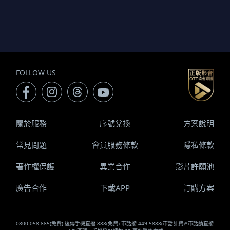
FOLLOW US
關於服務
序號兌換
方案說明
常見問題
會員服務條款
隱私條款
著作權保護
異業合作
影片許願池
廣告合作
下載APP
訂購方案
0800-058-885(免費) 遠傳手機直撥 888(免費) 市話撥 449-5888(市話計費)*市話請直撥