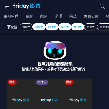
電視頻道
電影
戲劇
動漫
綜藝
免費專區
篩選
電影
類型
地區
年份
標籤
方案
全部清
暫無對應的篩選結果
請嘗試其他條件，或參考下列為您推薦的影片：
獨家
跟播中
獨家