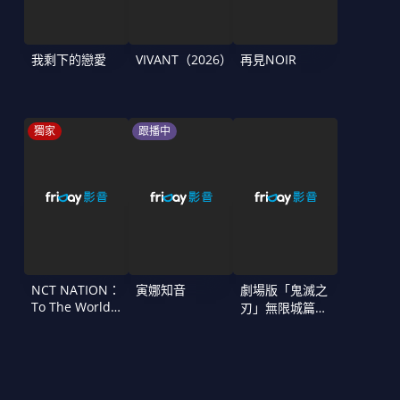
我剩下的戀愛
VIVANT（2026）
再見NOIR
獨家
跟播中
NCT NATION：
寅娜知音
劇場版「鬼滅之
To The World
刃」無限城篇
in Cinemas
第一章 猗窩座
再襲