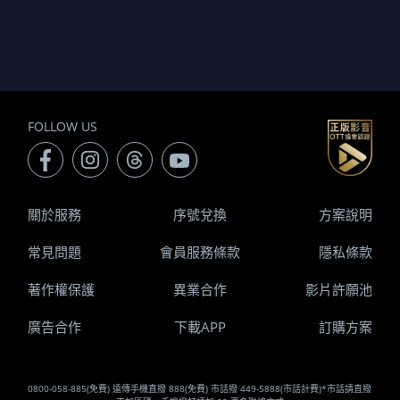
FOLLOW US
關於服務
序號兌換
方案說明
常見問題
會員服務條款
隱私條款
著作權保護
異業合作
影片許願池
廣告合作
下載APP
訂購方案
0800-058-885(免費) 遠傳手機直撥 888(免費) 市話撥 449-5888(市話計費)*市話請直撥