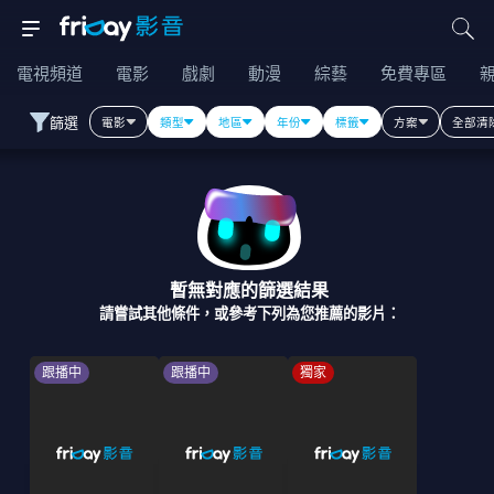
電視頻道
電影
戲劇
動漫
綜藝
免費專區
篩選
電影
類型
地區
年份
標籤
方案
全部清
暫無對應的篩選結果
請嘗試其他條件，或參考下列為您推薦的影片：
跟播中
跟播中
獨家