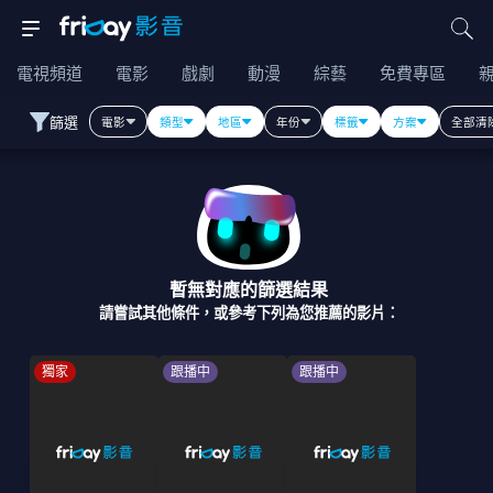
電視頻道
電影
戲劇
動漫
綜藝
免費專區
篩選
電影
類型
地區
年份
標籤
方案
全部清
暫無對應的篩選結果
請嘗試其他條件，或參考下列為您推薦的影片：
獨家
跟播中
跟播中