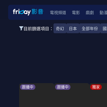
電視頻道
電影
戲劇
動
目前篩選項目：
奇幻
日本
全部年份
國
全部類型
韓影
動作
劇情
愛情
科幻
全部地區
韓國
美國
泰國
日本
台灣
2026
2025
2024
2023
202
全部年份
全部標籤
警匪片
槍戰
婚外情
校園
古
跟播中
跟播中
獨家
全部方案
免費
影劇
單次付費
用券
數