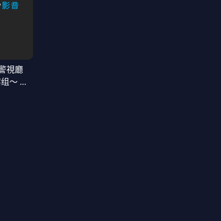
警視廳
案组〜 第