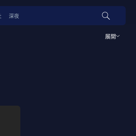
社
深夜
展開
運動
家庭
音樂歌舞
動畫
紀錄
傳記
經典老片
情
0年代
70年代
動漫改編
國際影展專區
名偵探柯南系列
吉卜力