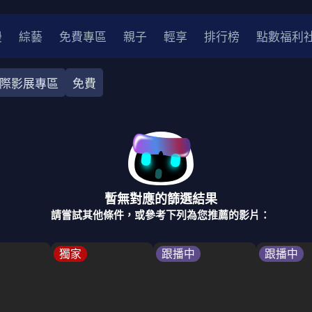
漫
綜藝
免費專區
親子
輕享
排行榜
點數福利
際影展專區
免費
奇幻
犯罪
冒險
驚悚
恐怖
災難
戰爭
喜劇
中國
香港
法國
其他
暫無對應的篩選結果
2
2021
2020
2010-2019
2000年代
90年代
8
請嘗試其他條件，或參考下列為您推薦的影片：
LGBTQ
裝
醫生
警察
浪漫
溫馨
懸疑
小說改編
獨家
跟播中
跟播中
4K
位珍藏
霹靂