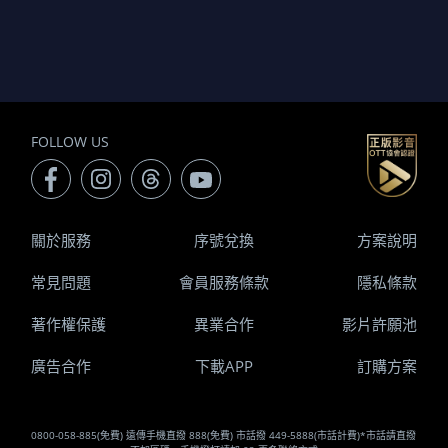
FOLLOW US
關於服務
序號兌換
方案說明
常見問題
會員服務條款
隱私條款
著作權保護
異業合作
影片許願池
廣告合作
下載APP
訂購方案
0800-058-885(免費) 遠傳手機直撥 888(免費) 市話撥 449-5888(市話計費)*市話請直撥