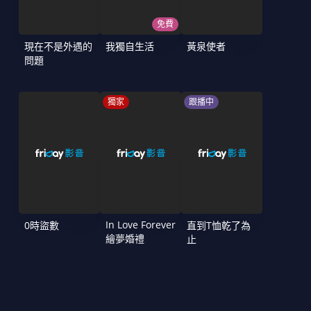
免費
現在不是外遇的
我獨自生活
黃泉使者
問題
獨家
跟播中
In Love Forever
0時盜數
直到T恤乾了為
繪夢婚禮
止