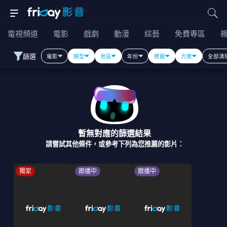
電視頻道
電影
戲劇
動漫
綜藝
免費專區
篩選
電影
類型
地區
年份
標籤
方案
全部清
暫無對應的篩選結果
請嘗試其他條件，或參考下列為您推薦的影片：
獨家
跟播中
跟播中