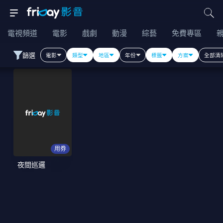
電視頻道
電影
戲劇
動漫
綜藝
免費專區
篩選
電影
類型
地區
年份
標籤
方案
全部清
用券
夜間巡邏