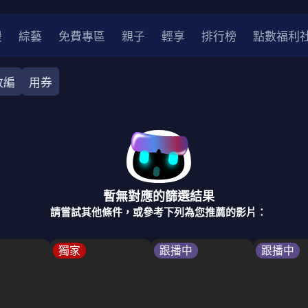
漫
綜藝
免費專區
親子
輕享
排行榜
點數福利
改編
用券
奇幻
犯罪
冒險
驚悚
恐怖
災難
戰爭
喜劇
中國
香港
法國
其他
暫無對應的篩選結果
2
2021
2020
2010-2019
2000年代
90年代
8
請嘗試其他條件，或參考下列為您推薦的影片：
LGBTQ
裝
醫生
警察
浪漫
溫馨
懸疑
小說改編
獨家
跟播中
跟播中
4K
位珍藏
霹靂