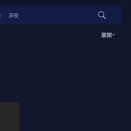
社
深夜
展開
運動
家庭
音樂歌舞
動畫
紀錄
傳記
經典老片
情
0年代
70年代
動漫改編
國際影展專區
名偵探柯南系列
吉卜力