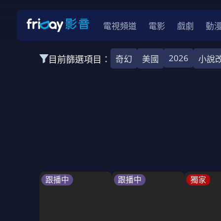
電視頻道
電影
戲劇
動
2026
目前篩選項目：
奇幻
美國
小說
全部類型
韓影
動作
劇情
愛情
科幻
全部地區
韓國
美國
泰國
日本
台灣
2026
2025
2024
2023
202
全部年份
全部標籤
警匪片
槍戰
婚外情
校園
古
跟播中
跟播中
獨家
全部方案
免費
影劇
單次付費
用券
數