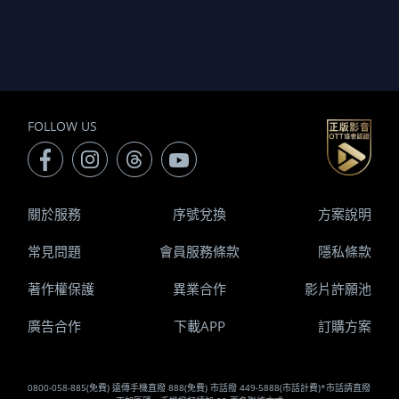
FOLLOW US
關於服務
序號兌換
方案說明
常見問題
會員服務條款
隱私條款
著作權保護
異業合作
影片許願池
廣告合作
下載APP
訂購方案
0800-058-885(免費) 遠傳手機直撥 888(免費) 市話撥 449-5888(市話計費)*市話請直撥