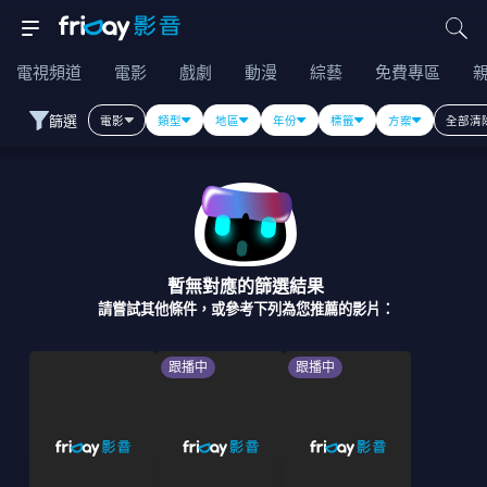
電視頻道
電影
戲劇
動漫
綜藝
免費專區
篩選
電影
類型
地區
年份
標籤
方案
全部清
暫無對應的篩選結果
請嘗試其他條件，或參考下列為您推薦的影片：
跟播中
跟播中