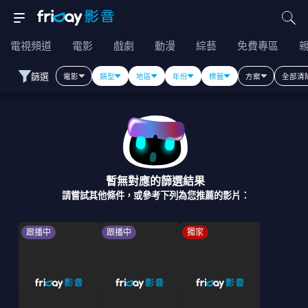
電視頻道
電影
戲劇
動漫
綜藝
免費專區
篩選
電影
類型
地區
年份
標籤
方案
全部清
暫無對應的篩選結果
請嘗試其他條件，或參考下列為您推薦的影片：
跟播中
跟播中
獨家