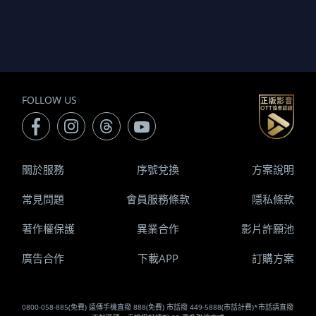
FOLLOW US
關於服務
序號兌換
方案說明
常見問題
會員服務條款
隱私條款
著作權保護
異業合作
影片許願池
廣告合作
下載APP
訂購方案
0800-058-885(免費) 遠傳手機直撥 888(免費) 市話撥 449-5888(市話計費)*市話請直撥