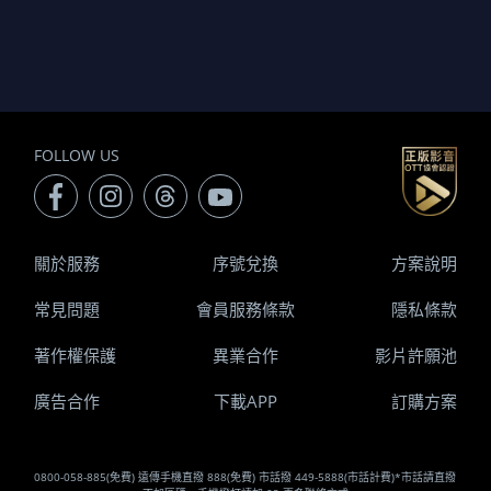
FOLLOW US
關於服務
序號兌換
方案說明
常見問題
會員服務條款
隱私條款
著作權保護
異業合作
影片許願池
廣告合作
下載APP
訂購方案
0800-058-885(免費) 遠傳手機直撥 888(免費) 市話撥 449-5888(市話計費)*市話請直撥