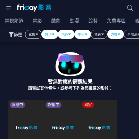
電視頻道
電影
戲劇
動漫
綜藝
免費專區
篩選
電影
類型
地區
年份
標籤
方案
全部清
暫無對應的篩選結果
請嘗試其他條件，或參考下列為您推薦的影片：
跟播中
跟播中
獨家