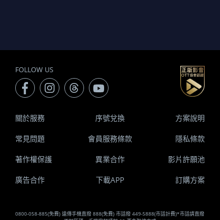
FOLLOW US
關於服務
序號兌換
方案說明
常見問題
會員服務條款
隱私條款
著作權保護
異業合作
影片許願池
廣告合作
下載APP
訂購方案
0800-058-885(免費) 遠傳手機直撥 888(免費) 市話撥 449-5888(市話計費)*市話請直撥