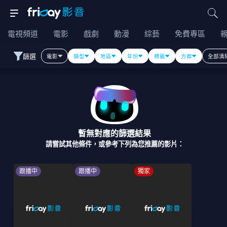
電視頻道
電影
戲劇
動漫
綜藝
免費專區
篩選
電影
類型
地區
年份
標籤
方案
全部清
暫無對應的篩選結果
請嘗試其他條件，或參考下列為您推薦的影片：
跟播中
跟播中
獨家