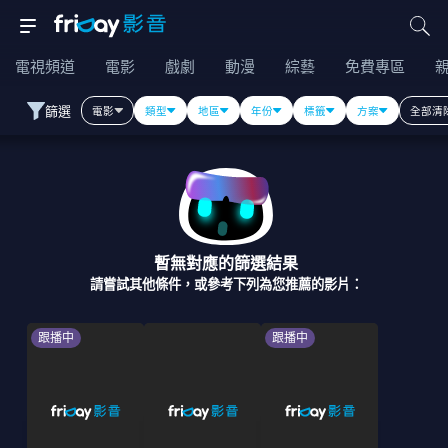
電視頻道
電影
戲劇
動漫
綜藝
免費專區
篩選
電影
類型
地區
年份
標籤
方案
全部清
暫無對應的篩選結果
請嘗試其他條件，或參考下列為您推薦的影片：
跟播中
跟播中