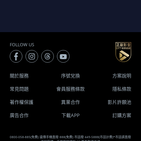
FOLLOW US
關於服務
序號兌換
方案說明
常見問題
會員服務條款
隱私條款
著作權保護
異業合作
影片許願池
廣告合作
下載APP
訂購方案
0800-058-885(免費) 遠傳手機直撥 888(免費) 市話撥 449-5888(市話計費)*市話請直撥