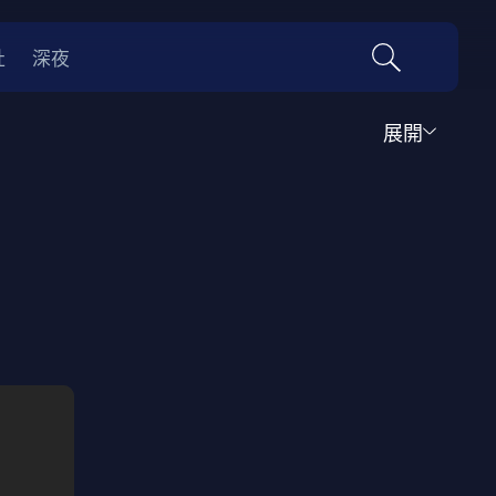
社
深夜
展開
運動
家庭
音樂歌舞
動畫
紀錄
傳記
經典老片
情
0年代
70年代
動漫改編
國際影展專區
名偵探柯南系列
吉卜力