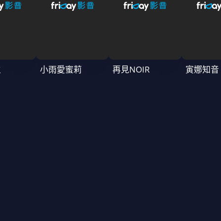
生
小雨愛蜜莉
再見NOIR
寅娜知音