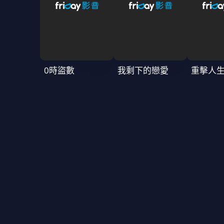
0時盜數
我剩下的戀愛
重擊人