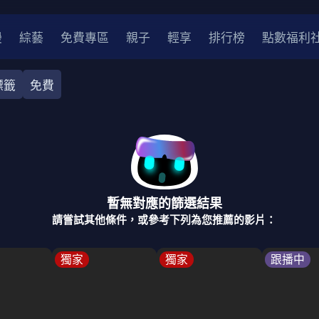
漫
綜藝
免費專區
親子
輕享
排行榜
點數福利
標籤
免費
奇幻
犯罪
冒險
驚悚
恐怖
災難
戰爭
喜劇
中國
香港
法國
其他
暫無對應的篩選結果
2
2021
2020
2010-2019
2000年代
90年代
8
請嘗試其他條件，或參考下列為您推薦的影片：
LGBTQ
裝
醫生
警察
浪漫
溫馨
懸疑
小說改編
獨家
獨家
跟播中
4K
位珍藏
霹靂