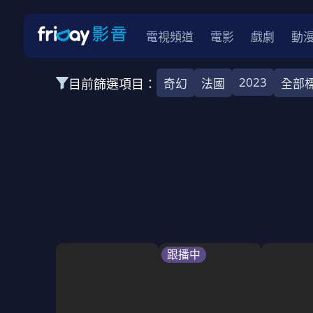
電視頻道
電影
戲劇
動
2023
目前篩選項目：
奇幻
法國
全部
全部類型
韓影
動作
劇情
愛情
科幻
全部地區
韓國
美國
泰國
日本
台灣
2026
2025
2024
2023
202
全部年份
全部標籤
警匪片
槍戰
婚外情
校園
古
跟播中
全部方案
免費
影劇
單次付費
用券
數