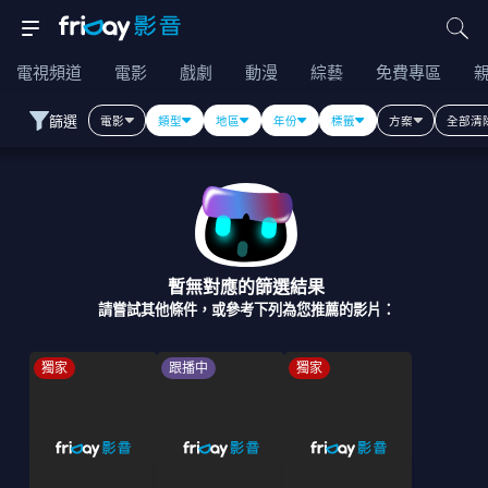
電視頻道
電影
戲劇
動漫
綜藝
免費專區
篩選
電影
類型
地區
年份
標籤
方案
全部清
暫無對應的篩選結果
請嘗試其他條件，或參考下列為您推薦的影片：
獨家
跟播中
獨家