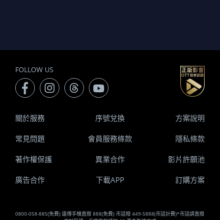
FOLLOW US
關於服務
序號兌換
方案說明
常見問題
會員服務條款
隱私條款
著作權保護
異業合作
影片許願池
廣告合作
下載APP
訂購方案
0800-058-885(免費) 遠傳手機直撥 888(免費) 市話撥 449-5888(市話計費)*市話請直撥