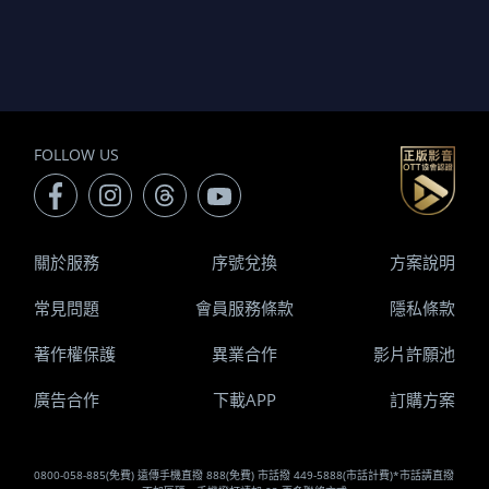
FOLLOW US
關於服務
序號兌換
方案說明
常見問題
會員服務條款
隱私條款
著作權保護
異業合作
影片許願池
廣告合作
下載APP
訂購方案
0800-058-885(免費) 遠傳手機直撥 888(免費) 市話撥 449-5888(市話計費)*市話請直撥