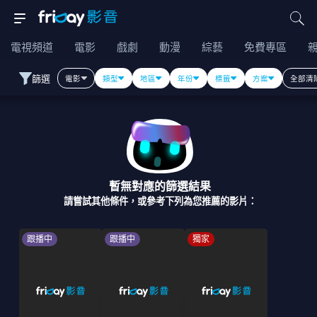
電視頻道
電影
戲劇
動漫
綜藝
免費專區
篩選
電影
類型
地區
年份
標籤
方案
全部清
暫無對應的篩選結果
請嘗試其他條件，或參考下列為您推薦的影片：
跟播中
跟播中
獨家