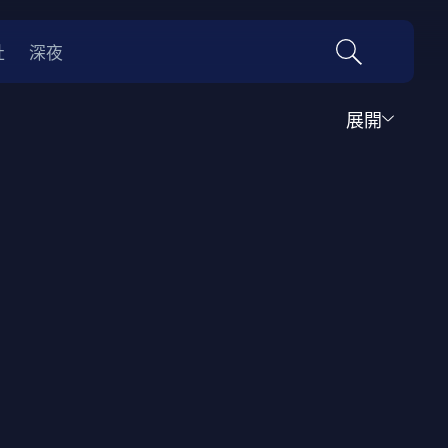
社
深夜
展開
運動
家庭
音樂歌舞
動畫
紀錄
傳記
經典老片
情
0年代
70年代
動漫改編
國際影展專區
名偵探柯南系列
吉卜力