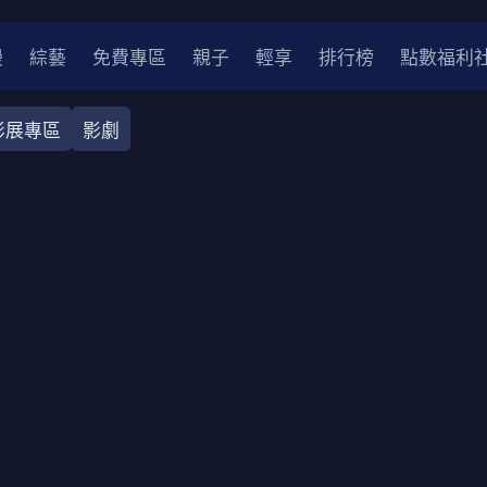
漫
綜藝
免費專區
親子
輕享
排行榜
點數福利
影展專區
影劇
奇幻
犯罪
冒險
驚悚
恐怖
災難
戰爭
喜劇
中國
香港
法國
其他
2
2021
2020
2010-2019
2000年代
90年代
8
LGBTQ
裝
醫生
警察
浪漫
溫馨
懸疑
小說改編
4K
位珍藏
霹靂