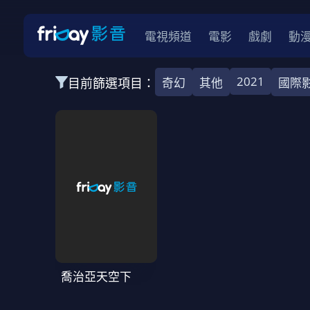
電視頻道
電影
戲劇
動
2021
目前篩選項目：
奇幻
其他
國際
全部類型
韓影
動作
劇情
愛情
科幻
全部地區
韓國
美國
泰國
日本
台灣
2026
2025
2024
2023
202
全部年份
全部標籤
警匪片
槍戰
婚外情
校園
古
喬治亞天空下
全部方案
免費
影劇
單次付費
用券
數