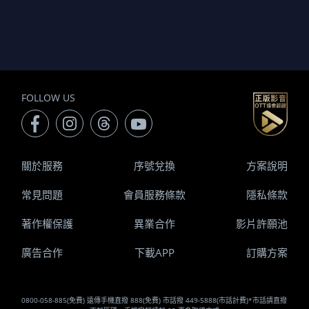
FOLLOW US
關於服務
序號兌換
方案說明
常見問題
會員服務條款
隱私條款
著作權保護
異業合作
影片許願池
廣告合作
下載APP
訂購方案
0800-058-885(免費) 遠傳手機直撥 888(免費) 市話撥 449-5888(市話計費)*市話請直撥