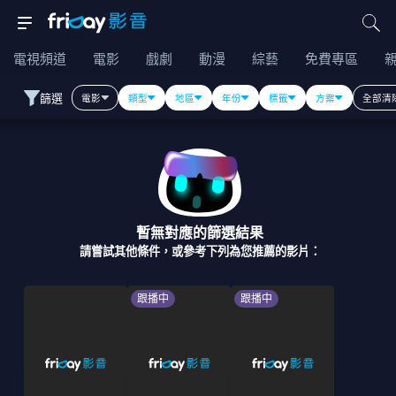
電視頻道
電影
戲劇
動漫
綜藝
免費專區
篩選
電影
類型
地區
年份
標籤
方案
全部清
暫無對應的篩選結果
請嘗試其他條件，或參考下列為您推薦的影片：
跟播中
跟播中