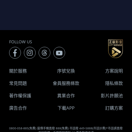
FOLLOW US
關於服務
序號兌換
方案說明
常見問題
會員服務條款
隱私條款
著作權保護
異業合作
影片許願池
廣告合作
下載APP
訂購方案
0800-058-885(免費) 遠傳手機直撥 888(免費) 市話撥 449-5888(市話計費)*市話請直撥