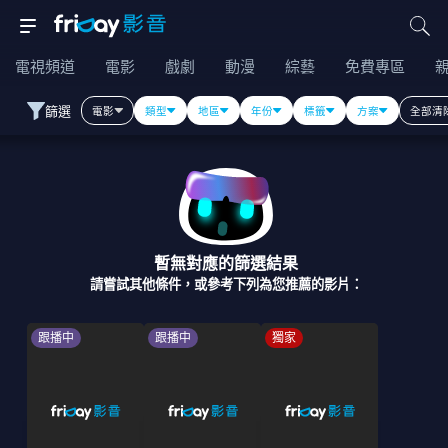
電視頻道
電影
戲劇
動漫
綜藝
免費專區
篩選
電影
類型
地區
年份
標籤
方案
全部清
暫無對應的篩選結果
請嘗試其他條件，或參考下列為您推薦的影片：
跟播中
跟播中
獨家