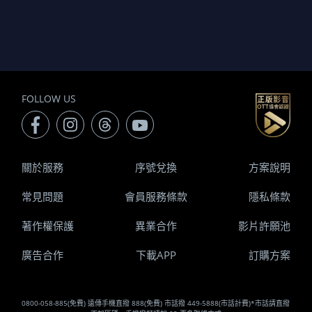
FOLLOW US
關於服務
序號兌換
方案說明
常見問題
會員服務條款
隱私條款
著作權保護
異業合作
影片許願池
廣告合作
下載APP
訂購方案
0800-058-885(免費) 遠傳手機直撥 888(免費) 市話撥 449-5888(市話計費)*市話請直撥