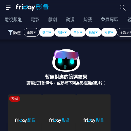
電視頻道
電影
戲劇
動漫
綜藝
免費專區
篩選
電影
類型
地區
年份
標籤
方案
全部清
暫無對應的篩選結果
請嘗試其他條件，或參考下列為您推薦的影片：
獨家