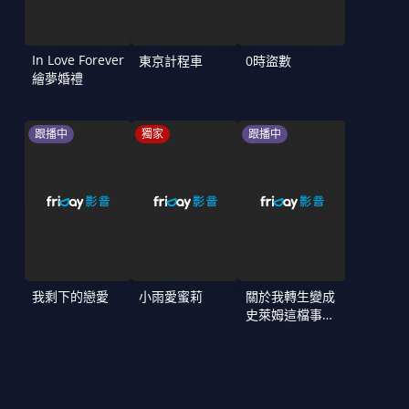
In Love Forever
東京計程車
0時盜數
繪夢婚禮
跟播中
獨家
跟播中
我剩下的戀愛
小雨愛蜜莉
關於我轉生變成
史萊姆這檔事
第4季