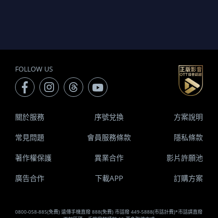
FOLLOW US
關於服務
序號兌換
方案說明
常見問題
會員服務條款
隱私條款
著作權保護
異業合作
影片許願池
廣告合作
下載APP
訂購方案
0800-058-885(免費) 遠傳手機直撥 888(免費) 市話撥 449-5888(市話計費)*市話請直撥