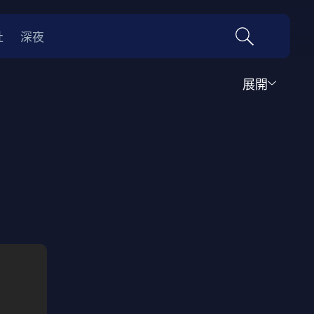
社
深夜
展開
運動
家庭
音樂歌舞
動畫
紀錄
傳記
經典老片
情
0年代
70年代
動漫改編
國際影展專區
名偵探柯南系列
吉卜力