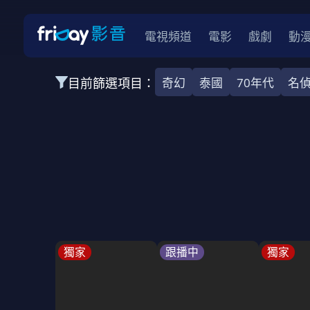
電視頻道
電影
戲劇
動
目前篩選項目：
奇幻
泰國
70年代
名
全部類型
韓影
動作
劇情
愛情
科幻
全部地區
韓國
美國
泰國
日本
台灣
2026
2025
2024
2023
202
全部年份
全部標籤
警匪片
槍戰
婚外情
校園
古
獨家
跟播中
獨家
全部方案
免費
影劇
單次付費
用券
數