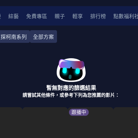
漫
綜藝
免費專區
親子
輕享
排行榜
點數福利
偵探柯南系列
全部方案
奇幻
犯罪
冒險
驚悚
恐怖
災難
戰爭
喜劇
中國
香港
法國
其他
暫無對應的篩選結果
2
2021
2020
2010-2019
2000年代
90年代
8
請嘗試其他條件，或參考下列為您推薦的影片：
LGBTQ
裝
醫生
警察
浪漫
溫馨
懸疑
小說改編
跟播中
4K
位珍藏
霹靂