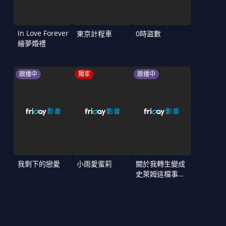
In Love Forever
東京計程車
0時盜數
繪夢婚禮
跟播中
獨家
跟播中
我剩下的戀愛
小雨愛蜜莉
關於我轉生變成
史萊姆這檔事
第4季