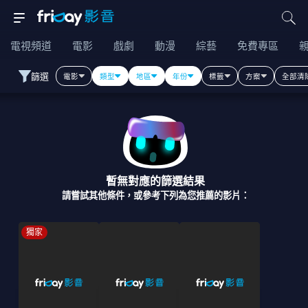
電視頻道
電影
戲劇
動漫
綜藝
免費專區
篩選
電影
類型
地區
年份
標籤
方案
全部清
暫無對應的篩選結果
請嘗試其他條件，或參考下列為您推薦的影片：
獨家