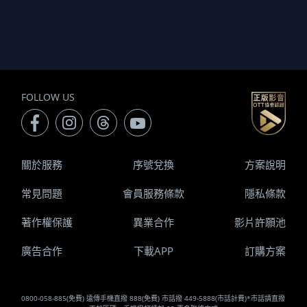
FOLLOW US
關於服務
序號兌換
方案說明
常見問題
會員服務條款
隱私條款
著作權保護
異業合作
影片許願池
廣告合作
下載APP
訂購方案
0800-058-885(免費) 遠傳手機直撥 888(免費) 市話撥 449-5888(市話計費)*市話請直撥