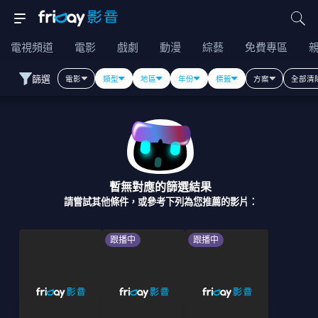
電視頻道
電影
戲劇
動漫
綜藝
免費專區
篩選
電影
類型
地區
年份
標籤
方案
全部清
暫無對應的篩選結果
請嘗試其他條件，或參考下列為您推薦的影片：
跟播中
跟播中