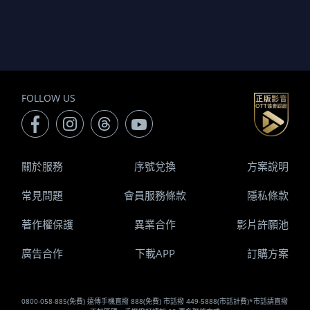
FOLLOW US
關於服務
序號兌換
方案說明
常見問題
會員服務條款
隱私條款
著作權保護
異業合作
影片許願池
廣告合作
下載APP
訂購方案
0800-058-885(免費) 遠傳手機直撥 888(免費) 市話撥 449-5888(市話計費)*市話請直撥