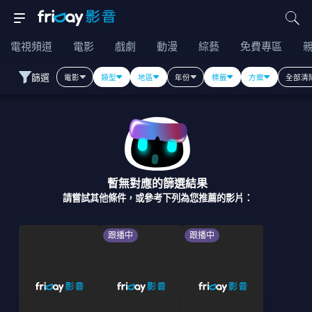
電視頻道
電影
戲劇
動漫
綜藝
免費專區
篩選
電影
類型
地區
年份
標籤
方案
全部清
暫無對應的篩選結果
請嘗試其他條件，或參考下列為您推薦的影片：
跟播中
跟播中