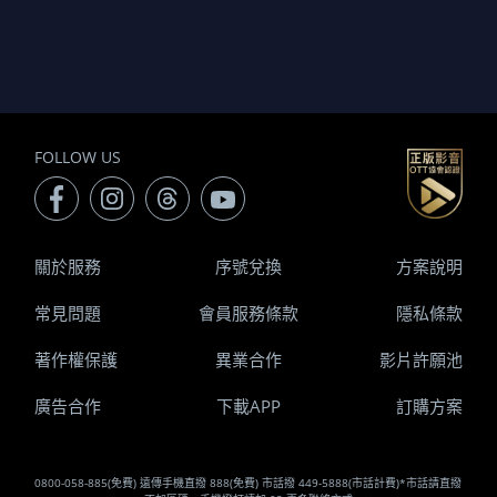
FOLLOW US
關於服務
序號兌換
方案說明
常見問題
會員服務條款
隱私條款
著作權保護
異業合作
影片許願池
廣告合作
下載APP
訂購方案
0800-058-885(免費) 遠傳手機直撥 888(免費) 市話撥 449-5888(市話計費)*市話請直撥