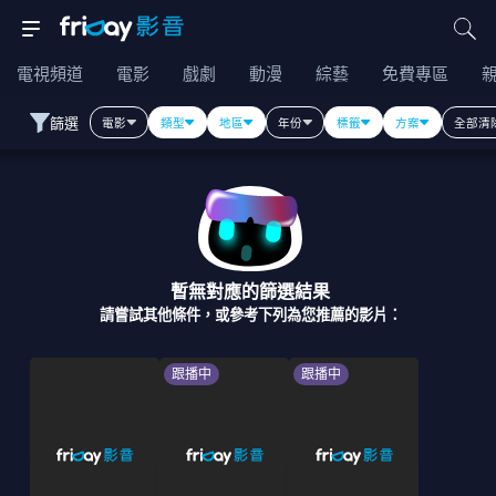
電視頻道
電影
戲劇
動漫
綜藝
免費專區
篩選
電影
類型
地區
年份
標籤
方案
全部清
暫無對應的篩選結果
請嘗試其他條件，或參考下列為您推薦的影片：
跟播中
跟播中