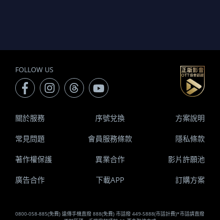
FOLLOW US
關於服務
序號兌換
方案說明
常見問題
會員服務條款
隱私條款
著作權保護
異業合作
影片許願池
廣告合作
下載APP
訂購方案
0800-058-885(免費) 遠傳手機直撥 888(免費) 市話撥 449-5888(市話計費)*市話請直撥