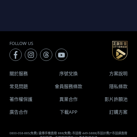
FOLLOW US
關於服務
序號兌換
方案說明
常見問題
會員服務條款
隱私條款
著作權保護
異業合作
影片許願池
廣告合作
下載APP
訂購方案
0800-058-885(免費) 遠傳手機直撥 888(免費) 市話撥 449-5888(市話計費)*市話請直撥