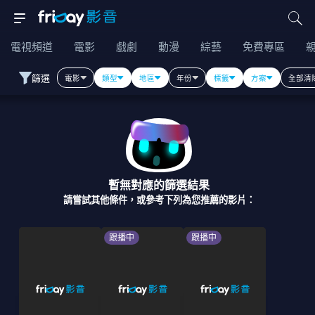
電視頻道
電影
戲劇
動漫
綜藝
免費專區
篩選
電影
類型
地區
年份
標籤
方案
全部清
暫無對應的篩選結果
請嘗試其他條件，或參考下列為您推薦的影片：
跟播中
跟播中