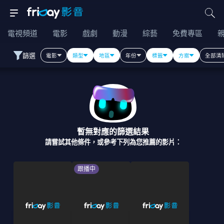
電視頻道
電影
戲劇
動漫
綜藝
免費專區
篩選
電影
類型
地區
年份
標籤
方案
全部清
暫無對應的篩選結果
請嘗試其他條件，或參考下列為您推薦的影片：
跟播中