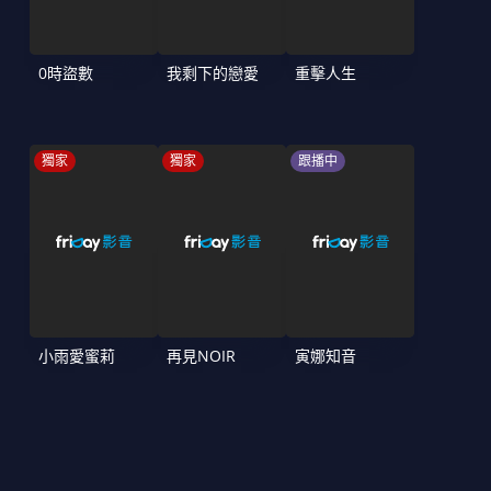
0時盜數
我剩下的戀愛
重擊人生
獨家
獨家
跟播中
小雨愛蜜莉
再見NOIR
寅娜知音