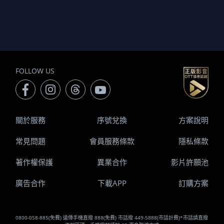
FOLLOW US
關於服務
序號兌換
方案說明
常見問題
會員服務條款
隱私條款
著作權保護
異業合作
影片許願池
廣告合作
下載APP
訂購方案
0800-058-885(免費) 遠傳手機直撥 888(免費) 市話撥 449-5888(市話計費)*市話請直撥