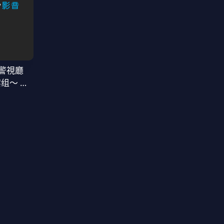
警視廳
案组〜 第