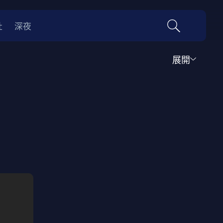
社
深夜
展開
運動
家庭
音樂歌舞
動畫
紀錄
傳記
經典老片
情
0年代
70年代
動漫改編
國際影展專區
名偵探柯南系列
吉卜力