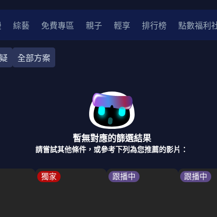
漫
綜藝
免費專區
親子
輕享
排行榜
點數福利
疑
全部方案
奇幻
犯罪
冒險
驚悚
恐怖
災難
戰爭
喜劇
中國
香港
法國
其他
暫無對應的篩選結果
2
2021
2020
2010-2019
2000年代
90年代
8
請嘗試其他條件，或參考下列為您推薦的影片：
LGBTQ
裝
醫生
警察
浪漫
溫馨
懸疑
小說改編
獨家
跟播中
跟播中
4K
位珍藏
霹靂