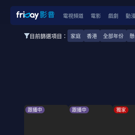
電視頻道
電影
戲劇
動
目前篩選項目：
家庭
香港
全部年份
懸
全部類型
韓影
動作
劇情
愛情
科幻
全部地區
韓國
美國
泰國
日本
台灣
2026
2025
2024
2023
202
全部年份
全部標籤
警匪片
槍戰
婚外情
校園
古
跟播中
跟播中
獨家
全部方案
免費
影劇
單次付費
用券
數