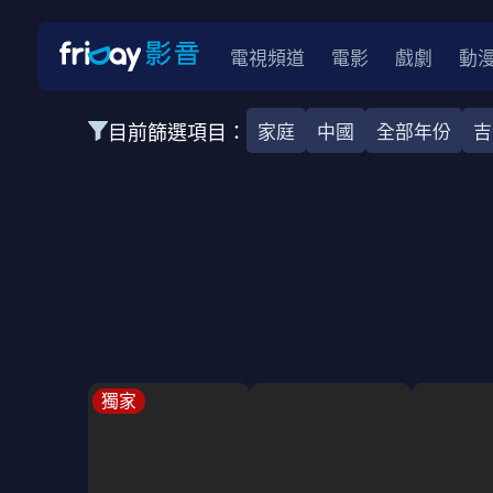
電視頻道
電影
戲劇
動
目前篩選項目：
家庭
中國
全部年份
吉
全部類型
韓影
動作
劇情
愛情
科幻
全部地區
韓國
美國
泰國
日本
台灣
2026
2025
2024
2023
202
全部年份
全部標籤
警匪片
槍戰
婚外情
校園
古
獨家
全部方案
免費
影劇
單次付費
用券
數