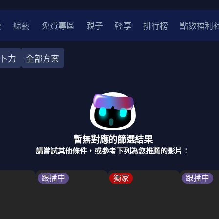
漫
綜藝
免費專區
親子
輕享
排行榜
點數福利
卜力
全部方案
奇幻
犯罪
冒險
驚悚
恐怖
災難
戰爭
喜劇
中國
香港
法國
其他
暫無對應的篩選結果
2
2021
2020
2010-2019
2000年代
90年代
8
請嘗試其他條件，或參考下列為您推薦的影片：
LGBTQ
裝
醫生
警察
浪漫
溫馨
懸疑
小說改編
跟播中
獨家
跟播中
4K
位珍藏
霹靂