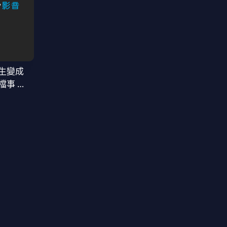
生變成
檔事 第