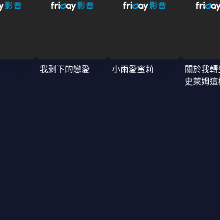
我剩下的戀愛
小雨愛蜜莉
關於我轉
史萊姆這
4季