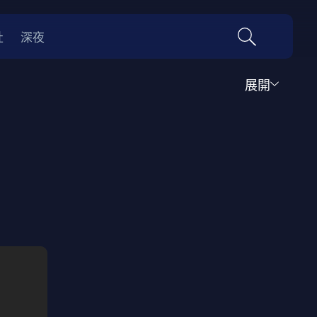
社
深夜
展開
運動
家庭
音樂歌舞
動畫
紀錄
傳記
經典老片
情
0年代
70年代
動漫改編
國際影展專區
名偵探柯南系列
吉卜力