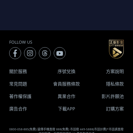
FOLLOW US
關於服務
序號兌換
方案說明
常見問題
會員服務條款
隱私條款
著作權保護
異業合作
影片許願池
廣告合作
下載APP
訂購方案
0800-058-885(免費) 遠傳手機直撥 888(免費) 市話撥 449-5888(市話計費)*市話請直撥