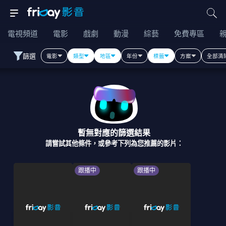
電視頻道
電影
戲劇
動漫
綜藝
免費專區
篩選
電影
類型
地區
年份
標籤
方案
全部清
暫無對應的篩選結果
請嘗試其他條件，或參考下列為您推薦的影片：
跟播中
跟播中