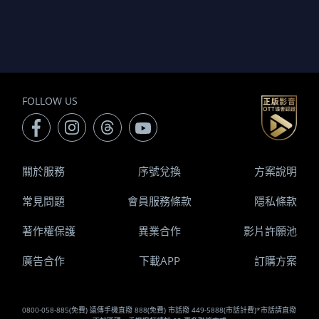
FOLLOW US
關於服務
序號兌換
方案說明
常見問題
會員服務條款
隱私條款
著作權保護
異業合作
影片許願池
廣告合作
下載APP
訂購方案
0800-058-885(免費) 遠傳手機直撥 888(免費) 市話撥 449-5888(市話計費)*市話請直撥