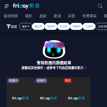
電視頻道
電影
戲劇
動漫
綜藝
免費專區
篩選
電影
類型
地區
年份
標籤
方案
全部清
暫無對應的篩選結果
請嘗試其他條件，或參考下列為您推薦的影片：
跟播中
跟播中
獨家