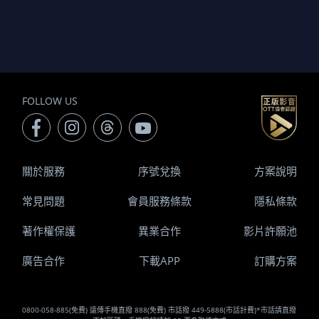
FOLLOW US
關於服務
序號兌換
方案說明
常見問題
會員服務條款
隱私條款
著作權保護
異業合作
影片許願池
廣告合作
下載APP
訂購方案
0800-058-885(免費) 遠傳手機直撥 888(免費) 市話撥 449-5888(市話計費)*市話請直撥