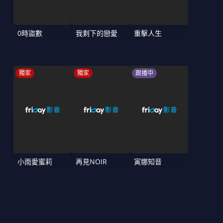
0時盜數
我剩下的戀愛
重擊人生
獨家
獨家
跟播中
小雨愛蜜莉
再見NOIR
寅娜知音