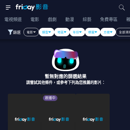
電視頻道
電影
戲劇
動漫
綜藝
免費專區
篩選
電影
類型
地區
年份
標籤
方案
全部清
暫無對應的篩選結果
請嘗試其他條件，或參考下列為您推薦的影片：
跟播中