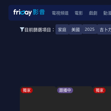
電視頻道
電影
戲劇
動
2025
目前篩選項目：
家庭
美國
吉卜
全部類型
韓影
動作
劇情
愛情
科幻
全部地區
韓國
美國
泰國
日本
台灣
2026
2025
2024
2023
202
全部年份
全部標籤
警匪片
槍戰
婚外情
校園
古
獨家
跟播中
獨家
全部方案
免費
影劇
單次付費
用券
數