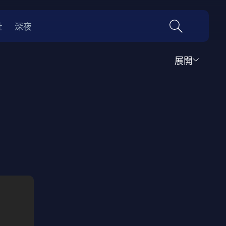
社
深夜
展開
運動
家庭
音樂歌舞
動畫
紀錄
傳記
經典老片
情
0年代
70年代
動漫改編
國際影展專區
名偵探柯南系列
吉卜力