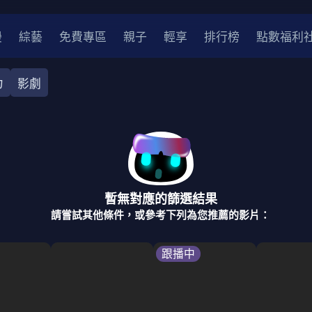
漫
綜藝
免費專區
親子
輕享
排行榜
點數福利
力
影劇
奇幻
犯罪
冒險
驚悚
恐怖
災難
戰爭
喜劇
中國
香港
法國
其他
暫無對應的篩選結果
2
2021
2020
2010-2019
2000年代
90年代
8
請嘗試其他條件，或參考下列為您推薦的影片：
LGBTQ
裝
醫生
警察
浪漫
溫馨
懸疑
小說改編
跟播中
4K
位珍藏
霹靂