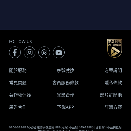
FOLLOW US
關於服務
序號兌換
方案說明
常見問題
會員服務條款
隱私條款
著作權保護
異業合作
影片許願池
廣告合作
下載APP
訂購方案
0800-058-885(免費) 遠傳手機直撥 888(免費) 市話撥 449-5888(市話計費)*市話請直撥