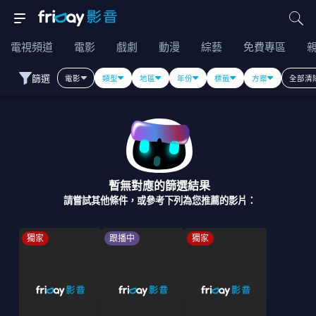
電視頻道
電影
戲劇
動漫
綜藝
免費專區
篩選
電影
類型
地區
年份
標籤
方案
全部清
暫無對應的篩選結果
請嘗試其他條件，或參考下列為您推薦的影片：
獨家
跟播中
獨家