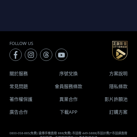
FOLLOW US
關於服務
序號兌換
方案說明
常見問題
會員服務條款
隱私條款
著作權保護
異業合作
影片許願池
廣告合作
下載APP
訂購方案
0800-058-885(免費) 遠傳手機直撥 888(免費) 市話撥 449-5888(市話計費)*市話請直撥