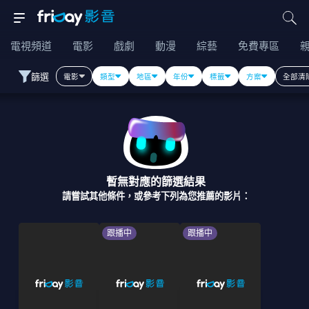
電視頻道
電影
戲劇
動漫
綜藝
免費專區
篩選
電影
類型
地區
年份
標籤
方案
全部清
暫無對應的篩選結果
請嘗試其他條件，或參考下列為您推薦的影片：
跟播中
跟播中