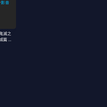
鬼滅之
城篇 第
窩座再襲