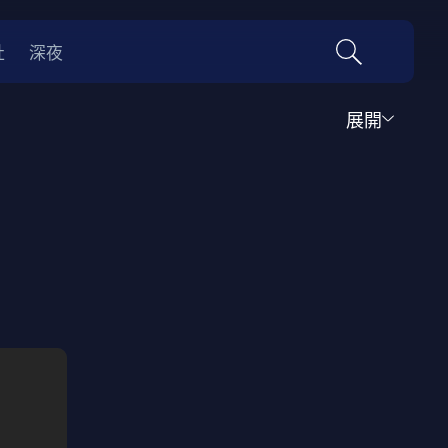
社
深夜
展開
運動
家庭
音樂歌舞
動畫
紀錄
傳記
經典老片
情
0年代
70年代
動漫改編
國際影展專區
名偵探柯南系列
吉卜力