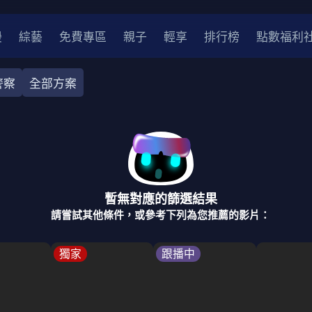
漫
綜藝
免費專區
親子
輕享
排行榜
點數福利
警察
全部方案
奇幻
犯罪
冒險
驚悚
恐怖
災難
戰爭
喜劇
中國
香港
法國
其他
暫無對應的篩選結果
2
2021
2020
2010-2019
2000年代
90年代
8
請嘗試其他條件，或參考下列為您推薦的影片：
LGBTQ
裝
醫生
警察
浪漫
溫馨
懸疑
小說改編
獨家
跟播中
4K
位珍藏
霹靂