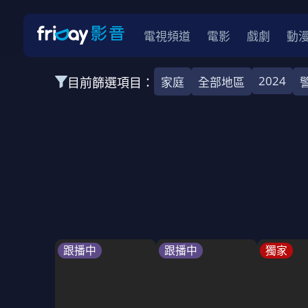
電視頻道
電影
戲劇
動
2024
目前篩選項目：
家庭
全部地區
全部類型
韓影
動作
劇情
愛情
科幻
全部地區
韓國
美國
泰國
日本
台灣
2026
2025
2024
2023
202
全部年份
全部標籤
警匪片
槍戰
婚外情
校園
古
跟播中
跟播中
獨家
全部方案
免費
影劇
單次付費
用券
數