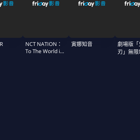
R
NCT NATION：
寅娜知音
劇場版「
To The World in
刃」無限
Cinemas
一章 猗