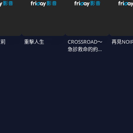
蜜莉
重擊人生
CROSSROAD～
再見NOI
急診救命的約定
～