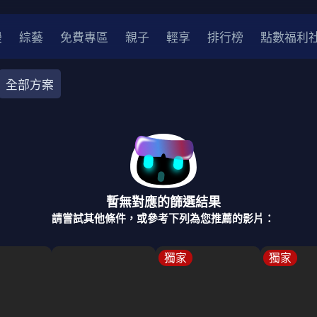
漫
綜藝
免費專區
親子
輕享
排行榜
點數福利
全部方案
奇幻
犯罪
冒險
驚悚
恐怖
災難
戰爭
喜劇
中國
香港
法國
其他
暫無對應的篩選結果
2
2021
2020
2010-2019
2000年代
90年代
8
請嘗試其他條件，或參考下列為您推薦的影片：
LGBTQ
裝
醫生
警察
浪漫
溫馨
懸疑
小說改編
獨家
獨家
4K
位珍藏
霹靂