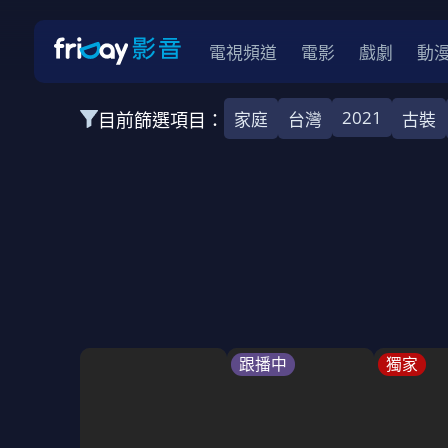
電視頻道
電影
戲劇
動
2021
目前篩選項目：
家庭
台灣
古裝
全部類型
韓影
動作
劇情
愛情
科幻
全部地區
韓國
美國
泰國
日本
台灣
2026
2025
2024
2023
202
全部年份
全部標籤
警匪片
槍戰
婚外情
校園
古
跟播中
獨家
全部方案
免費
影劇
單次付費
用券
數