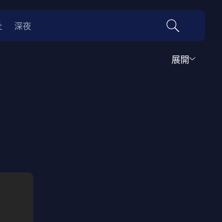
社
深夜
展開
運動
家庭
音樂歌舞
動畫
紀錄
傳記
經典老片
情
0年代
70年代
動漫改編
國際影展專區
名偵探柯南系列
吉卜力