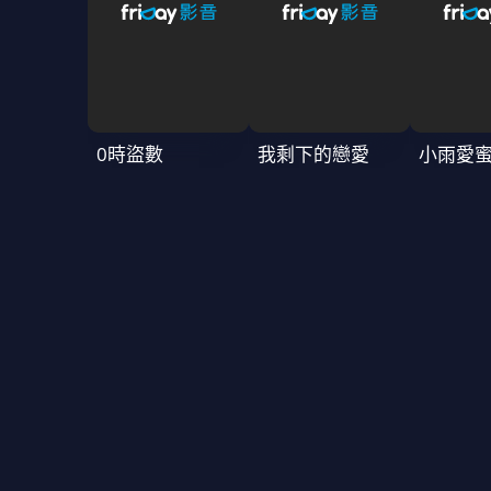
0時盜數
我剩下的戀愛
小雨愛