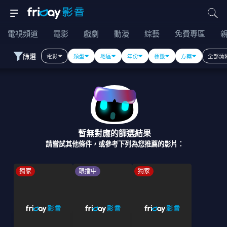
電視頻道
電影
戲劇
動漫
綜藝
免費專區
篩選
電影
類型
地區
年份
標籤
方案
全部清
暫無對應的篩選結果
請嘗試其他條件，或參考下列為您推薦的影片：
獨家
跟播中
獨家