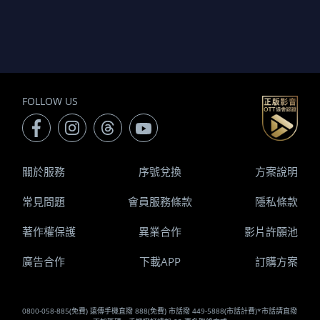
FOLLOW US
關於服務
序號兌換
方案說明
常見問題
會員服務條款
隱私條款
著作權保護
異業合作
影片許願池
廣告合作
下載APP
訂購方案
0800-058-885(免費) 遠傳手機直撥 888(免費) 市話撥 449-5888(市話計費)*市話請直撥