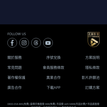
FOLLOW US
關於服務
序號兌換
方案說明
常見問題
會員服務條款
隱私條款
著作權保護
異業合作
影片許願池
廣告合作
下載APP
訂購方案
0800-058-885(免費) 遠傳手機直撥 888(免費) 市話撥 449-5888(市話計費)*市話請直撥