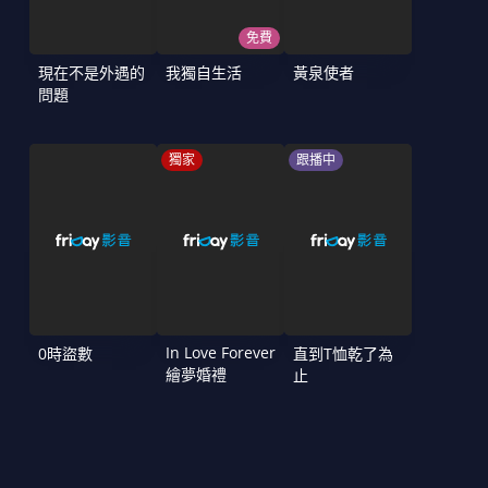
免費
現在不是外遇的
我獨自生活
黃泉使者
問題
獨家
跟播中
In Love Forever
0時盜數
直到T恤乾了為
繪夢婚禮
止