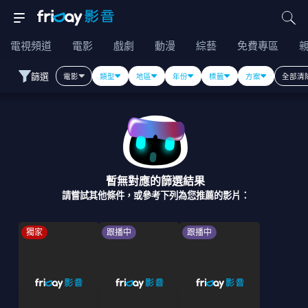
電視頻道
電影
戲劇
動漫
綜藝
免費專區
篩選
電影
類型
地區
年份
標籤
方案
全部清
暫無對應的篩選結果
請嘗試其他條件，或參考下列為您推薦的影片：
獨家
跟播中
跟播中