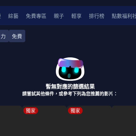
漫
綜藝
免費專區
親子
輕享
排行榜
點數福利
卜力
免費
奇幻
犯罪
冒險
驚悚
恐怖
災難
戰爭
喜劇
中國
香港
法國
其他
暫無對應的篩選結果
2
2021
2020
2010-2019
2000年代
90年代
8
請嘗試其他條件，或參考下列為您推薦的影片：
LGBTQ
裝
醫生
警察
浪漫
溫馨
懸疑
小說改編
獨家
獨家
4K
位珍藏
霹靂