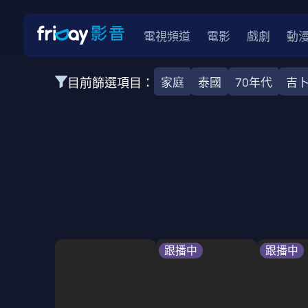
電視頻道
電影
戲劇
動
目前篩選項目：
家庭
泰國
70年代
吉
全部類型
韓影
動作
劇情
愛情
科幻
全部地區
韓國
美國
泰國
日本
台灣
2026
2025
2024
2023
202
全部年份
全部標籤
警匪片
槍戰
婚外情
校園
古
跟播中
跟播中
全部方案
免費
影劇
單次付費
用券
數