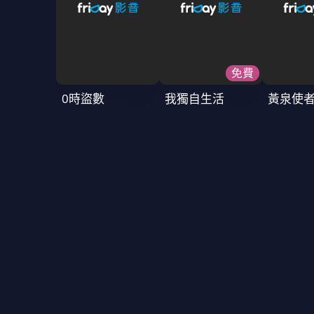
免費
0時盜數
我獨自生活
黃泉使