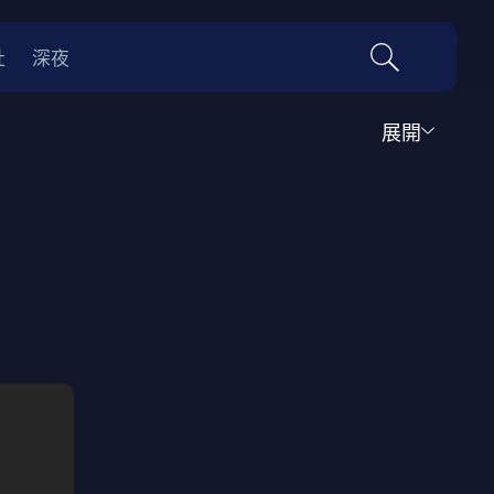
社
深夜
展開
運動
家庭
音樂歌舞
動畫
紀錄
傳記
經典老片
情
0年代
70年代
動漫改編
國際影展專區
名偵探柯南系列
吉卜力