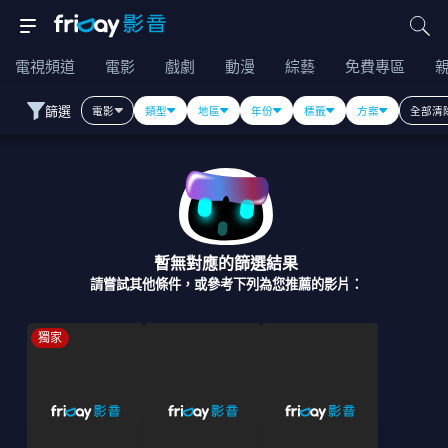
電視頻道
電影
戲劇
動漫
綜藝
免費專區
篩選
電影
類型
地區
年份
標籤
方案
全部清
暫無對應的篩選結果
請嘗試其他條件，或參考下列為您推薦的影片：
獨家