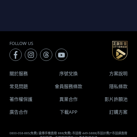
FOLLOW US
關於服務
序號兌換
方案說明
常見問題
會員服務條款
隱私條款
著作權保護
異業合作
影片許願池
廣告合作
下載APP
訂購方案
0800-058-885(免費) 遠傳手機直撥 888(免費) 市話撥 449-5888(市話計費)*市話請直撥