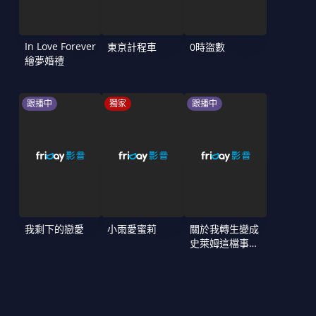
In Love Forever
東京計程車
0時盜數
繪夢婚禮
跟播中
獨家
跟播中
我剩下的戀愛
小雨愛蜜莉
關於我轉生變成
史萊姆這檔事
第4季